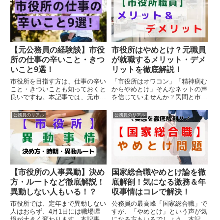
くさんあるので、ぜひご参考にし
行動すべき。状況が大きく変わる
てみてください。
可能性はあるので、諦めずに行動
しましょう。
【元公務員の経験談】市役
市役所はやめとけ？元職員
所の仕事の辛いこと・きつ
が就職するメリット・デメ
いこと9選！
リットを徹底解説！
市役所を目指す方は、仕事の辛い
「市役所はオワコン」「精神病む
こと・きついことも知っておくと
からやめとけ」そんなネットの声
良いですね。本記事では、元市役
を信じていませんか？民間と市役
所職員の経験から、仕事の辛いこ
所の両方を経験した元職員が、給
とを紹介します。公務員になって
料・激務・人間関係の「闇」を包
公務員のリアル
公務員のリアル
から後悔しないように、仕事のき
み隠さず暴露。後悔する人と、勝
つい面もよく理解しておきましょ
ち組になる人の決定的な違いと
う！
は？
【市役所の人事異動】決め
国家総合職やめとけ論を徹
方・ルートなど徹底解説！
底解剖！気になる激務＆年
異動しない人もいる！？
収事情はコレで解決！
市役所では、定年まで異動しない
公務員の最高峰「国家総合職」で
人はおらず、4月1日には職場環
すが、「やめとけ」という声が気
境が大きく変わります。本記事で
になる方もいるでしょう。本記事