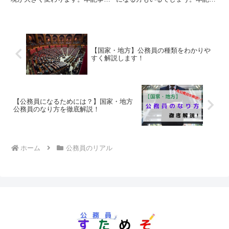
は、元職員が「市役所の人事異
は、国家総合職のやめとけ論を徹
動」について徹底解説！決め方・
底分析しました！激務・年収事情
時期・ルートなどを詳しく紹介す
など、実態を調査しましたので、
るので、ぜひご参考にください！
ぜひチェックしてみてください！
【国家・地方】公務員の種類をわかりや
すく解説します！
【公務員になるためには？】国家・地方
公務員のなり方を徹底解説！
ホーム
公務員のリアル