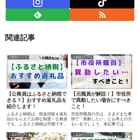
関連記事
公務員のリアル
公務員のリアル
【公務員はふるさと納税で
【元職員が解説！】市役所
きる？】おすすめ返礼品を
で異動したい場合にすべき
紹介します！
こと！
ふるさと納税は、税金控除＆返礼
市役所職員の方は、さまざまな事
品がもらえてお得な制度！公務員
情で「異動したい」とお考えの方
でも、ふるさと納税は可能です。
もいるでしょう。本記事では、市
本記事では、公務員の方におすす
役所で異動したいと思ったときに
めの返礼品を紹介します。食品や
することを紹介しています。現在
公務員のリアル
公務員のリアル
生活雑貨などお得なアイテムがた
の職場で深刻な状況なら、早めに