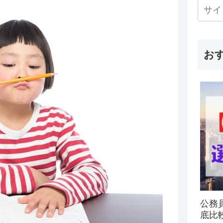
お
公務
底比