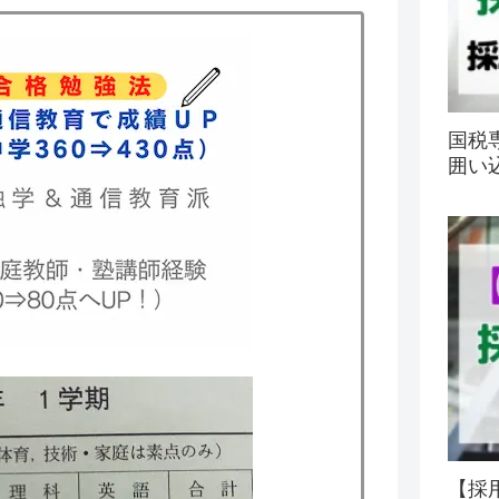
国税
囲い
【採