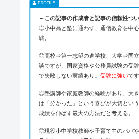
～この記事の作成者と記事の信頼性つ
◎小中高と塾に通わず、通信教育を中
戦。
◎高校⇒第一志望の進学校、大学⇒国
談ですが、国家資格や公務員試験の受
で失敗しない実績あり。
受験に強い
で
◎塾講師や家庭教師の経験があり、大
は「分かった」という喜びが大切とい
成績を伸ばす最大の方法だと考える。
◎現役小中学校教師や子育て中のパパ