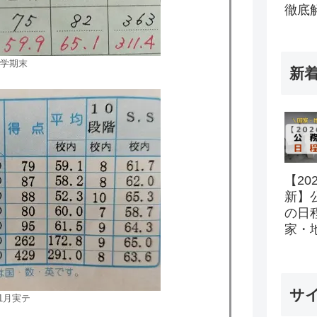
徹底
1学期末
新
【20
新】
の日
家・
所の
ル完
サ
1月実テ