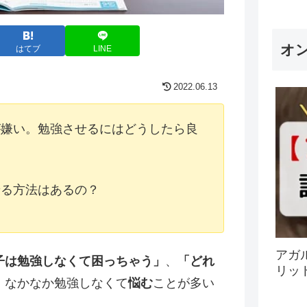
オ
はてブ
LINE
2022.06.13
が嫌い。勉強させるにはどうしたら良
せる方法はあるの？
アガ
子は勉強しなくて困っちゃう」
、
「どれ
リッ
、なかなか勉強しなくて
悩む
ことが多い