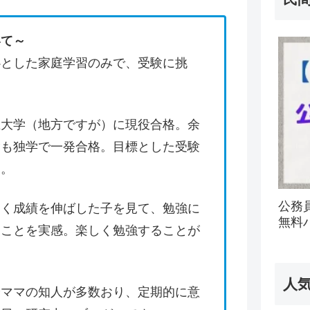
いて～
心とした家庭学習のみで、受験に挑
立大学（地方ですが）に現役合格。余
験も独学で一発合格。目標とした受験
す。
公務
きく成績を伸ばした子を見て、勉強に
無料
うことを実感。楽しく勉強することが
人
やママの知人が多数おり、定期的に意