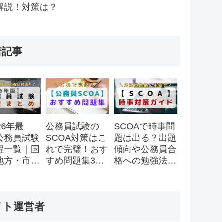
解説！対策は？
着記事
26年最
公務員試験の
SCOAで時事問
公務員試験
SCOA対策はこ
題は出る？出題
程一覧｜国
れで完璧！おす
傾向や公務員合
地方・市役
すめ問題集3
格への勉強法を
スケジュー
選！
徹底解説！
全まとめ
イト運営者