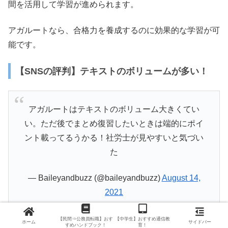
間を活用して学習が進められます。
アガルートなら、合格力を養成するのに効果的な学習が可
能です。
【SNSの評判】テキストのボリュームが多い！
アガルートはテキストのボリューム大きくてい
い。ただ後でまとめ復習したいときは端的にポイ
ント載ってるうかる！社労士が見やすいと気づい
た
— Baileyandbuzz (@baileyandbuzz)
August 14,
2021
【民間⇒公務員転職】おす
【中学生】おすすめ通信教
ホーム
サイドバー
すめハンドブック！
育！