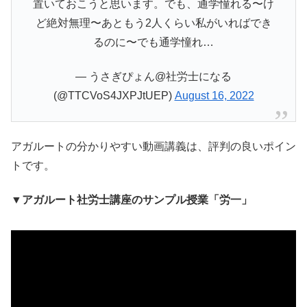
置いておこうと思います。でも、通学憧れる〜け
ど絶対無理〜あともう2人くらい私がいればでき
るのに〜でも通学憧れ…
— うさぎぴょん@社労士になる
(@TTCVoS4JXPJtUEP)
August 16, 2022
アガルートの分かりやすい動画講義は、評判の良いポイン
トです。
▼アガルート社労士講座のサンプル授業「労一」