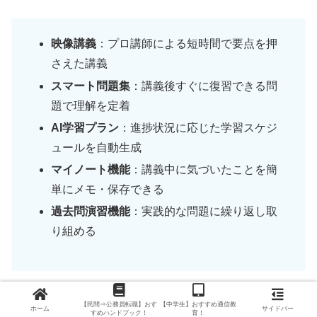
映像講義
：プロ講師による短時間で要点を押
さえた講義
スマート問題集
：講義後すぐに復習できる問
題で理解を定着
AI学習プラン
：進捗状況に応じた学習スケジ
ュールを自動生成
マイノート機能
：講義中に気づいたことを簡
単にメモ・保存できる
過去問演習機能
：実践的な問題に繰り返し取
り組める
このように、スタディングは「
覚える→解く→振り返る
」
【民間⇒公務員転職】おす
【中学生】おすすめ通信教
ホーム
サイドバー
すめハンドブック！
育！
という学習の流れを効率化する仕組みが整っています。