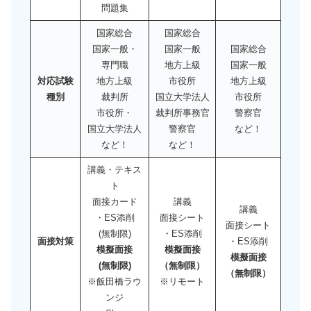
問題集
国家総合
国家総合
国家一般・
国家一般
国家総合
専門職
地方上級
国家一般
対応試験
地方上級
市役所
地方上級
種別
裁判所
国立大学法人
市役所
市役所・
裁判所事務官
警察官
国立大学法人
警察官
など！
など！
など！
講義・テキス
ト
面接カード
講義
講義
・ES添削
面接シート
面接シート
(無制限)
・ES添削
面接対策
・ES添削
模擬面接
模擬面接
模擬面接
(無制限)
（無制限）
（無制限）
※飯田橋ラウ
※リモート
ンジ