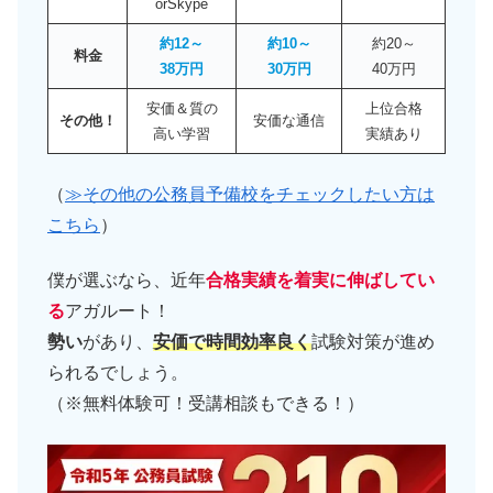
orSkype
約12～
約10～
約20～
料金
38万円
30万円
40万円
安価＆質の
上位合格
その他！
安価な通信
高い学習
実績あり
（
≫その他の公務員予備校をチェックしたい方は
こちら
）
僕が選ぶなら、近年
合格実績を着実に伸ばしてい
る
アガルート！
勢い
があり、
安価で時間効率良く
試験対策が進め
られるでしょう。
（※無料体験可！受講相談もできる！）