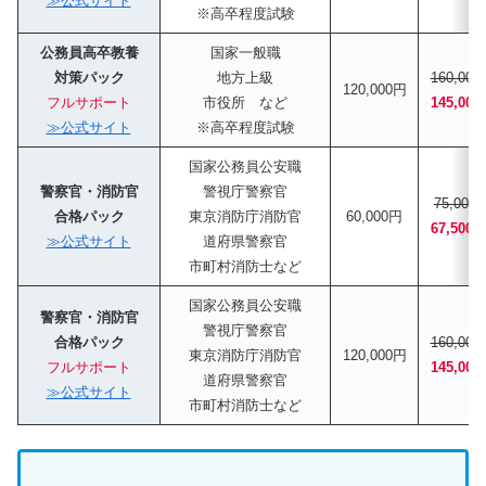
≫公式サイト
※高卒程度試験
公務員高卒教養
国家一般職
対策パック
地方上級
160,00
120,000円
フルサポート
市役所 など
145,00
≫公式サイト
※高卒程度試験
国家公務員公安職
警察官・消防官
警視庁警察官
75,000
合格パック
東京消防庁消防官
60,000円
67,500
≫公式サイト
道府県警察官
市町村消防士など
国家公務員公安職
警察官・消防官
警視庁警察官
合格パック
160,00
東京消防庁消防官
120,000円
フルサポート
145,000
道府県警察官
≫公式サイト
市町村消防士など