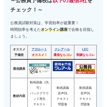
～公務員予備校は
以下の通信3社
を
チェック！～
公務員試験対策は、学習効率が超重要！
時間効率を考えた
オンライン講座
で合格を目指し
ましょう。
オススメ
アガルート
クレアール
LEC
予備校
オススメ！
通信ならコレ
実績ならコレ
通信講座
動画講義（DL
可）
動画講義
動画講義
バックグラウ
音声DL
音声DL
教材内容
ンド再生
テキスト
テキスト
テキスト
問題集
問題集