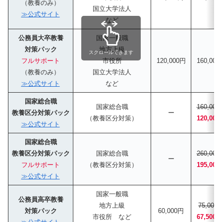
（教養のみ）
国立大学法人
≫公式サイト
など
公務員大卒教養
国家一般職
対策パック
地方上級
スクロールできます
フルサポート
市役所
120,000円
160,00
（教養のみ）
国立大学法人
≫公式サイト
など
国家総合職
国家総合職
160,00
教養区分対策パック
ー
（教養区分対策）
120,00
≫公式サイト
国家総合職
教養区分対策パック
国家総合職
260,00
ー
フルサポート
（教養区分対策）
195,00
≫公式サイト
国家一般職
公務員高卒教養
地方上級
75,000
対策パック
60,000円
市役所 など
67,500