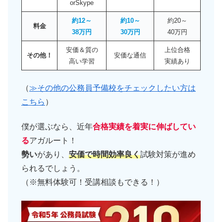
orSkype
約12～
約10～
約20～
料金
38万円
30万円
40万円
安価＆質の
上位合格
その他！
安価な通信
高い学習
実績あり
（
≫その他の公務員予備校をチェックしたい方は
こちら
）
僕が選ぶなら、近年
合格実績を着実に伸ばしてい
る
アガルート！
勢い
があり、
安価で時間効率良く
試験対策が進め
られるでしょう。
（※無料体験可！受講相談もできる！）