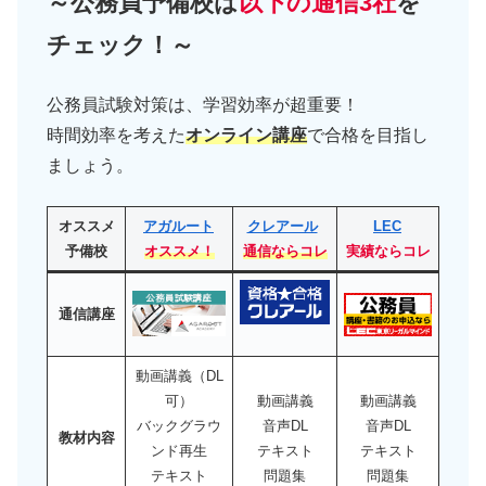
～公務員予備校は
以下の通信3社
を
チェック！～
公務員試験対策は、学習効率が超重要！
時間効率を考えた
オンライン講座
で合格を目指し
ましょう。
オススメ
アガルート
クレアール
LEC
予備校
オススメ！
通信ならコレ
実績ならコレ
通信講座
動画講義（DL
可）
動画講義
動画講義
バックグラウ
音声DL
音声DL
教材内容
ンド再生
テキスト
テキスト
テキスト
問題集
問題集