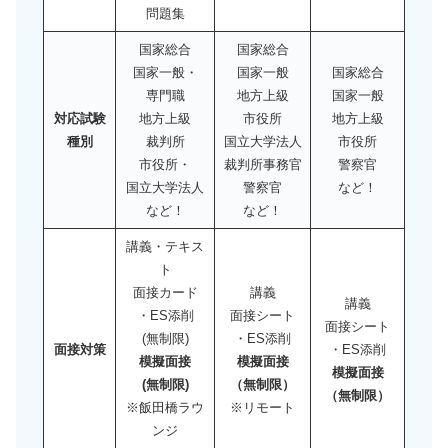
問題集
国家総合
国家総合
国家一般・
国家一般
国家総合
専門職
地方上級
国家一般
対応試験
地方上級
市役所
地方上級
種別
裁判所
国立大学法人
市役所
市役所・
裁判所事務官
警察官
国立大学法人
警察官
など！
など！
など！
講義・テキス
ト
面接カード
講義
講義
・ES添削
面接シート
面接シート
(無制限)
・ES添削
面接対策
・ES添削
模擬面接
模擬面接
模擬面接
(無制限)
（無制限）
（無制限）
※飯田橋ラウ
※リモート
ンジ