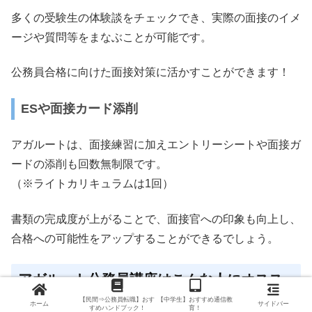
多くの受験生の体験談をチェックでき、実際の面接のイメ
ージや質問等をまなぶことが可能です。
公務員合格に向けた面接対策に活かすことができます！
ESや面接カード添削
アガルートは、面接練習に加えエントリーシートや面接ガ
ードの添削も回数無制限です。
（※ライトカリキュラムは1回）
書類の完成度が上がることで、面接官への印象も向上し、
合格への可能性をアップすることができるでしょう。
アガルート公務員講座はこんな人にオスス
メ！
【民間⇒公務員転職】おす
【中学生】おすすめ通信教
ホーム
サイドバー
すめハンドブック！
育！