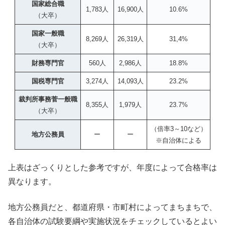
国家総合職
1,783人
16,900人
10.6%
（大卒）
国家一般職
8,269人
26,319人
31,4%
（大卒）
財務専門官
560人
2,986人
18.8%
国税専門官
3,274人
14,093人
23.2%
裁判所事務菅一般職
8,355人
1,979人
23.7%
（大卒）
（倍率3～10など）
地方公務員
ー
ー
※自治体による
上表はざっくりとした参考ですが、年度によって合格率は
異なります。
地方公務員だと、都道府県・市町村によってまちまちで、
各自治体の試験要綱や実施状況をチェックしているとよい