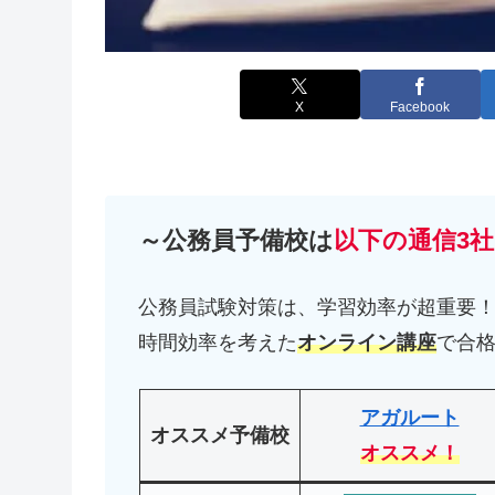
X
Facebook
～公務員予備校は
以下の通信3社
公務員試験対策は、学習効率が超重要
時間効率を考えた
オンライン講座
で合
アガルート
オススメ予備校
オススメ！