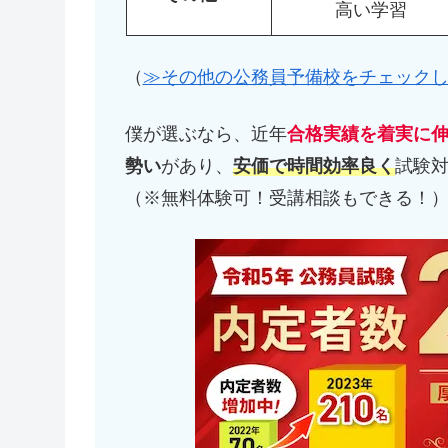
高い学習
（
≫その他の公務員予備校をチェック
僕が選ぶなら、近年
合格実績を着実に
勢い
があり、
安価で時間効率良く
試験
（※無料体験可！受講相談もできる！