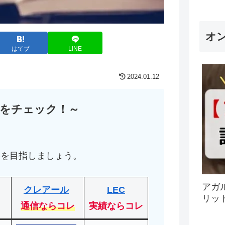
オ
はてブ
LINE
2024.01.12
をチェック！～
！
格を目指しましょう。
アガ
クレアール
LEC
リッ
通信ならコレ
実績ならコレ