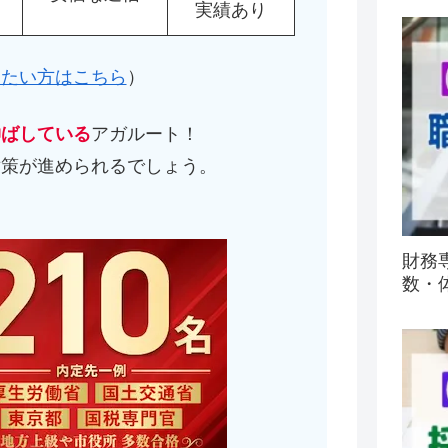
実績あり
したい方はこちら
）
伸ばしている
アガルート！
対策が進められるでしょう。
）
財務
数・