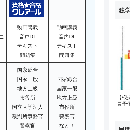
独
動画講義
動画講義
生
音声DL
音声DL
テキスト
テキスト
問題集
問題集
国家総合
国家一般
国家総合
地方上級
国家一般
【模
市役所
地方上級
員予
国立大学法人
市役所
裁判所事務官
警察官
警察官
など！
民