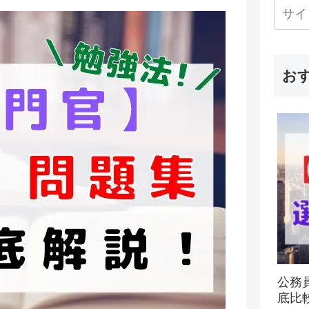
お
公務
底比