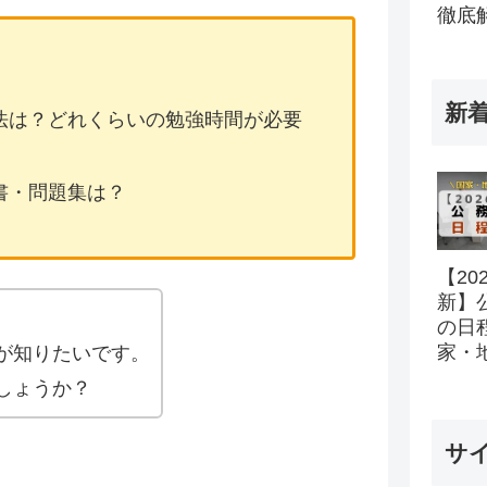
徹底
新
法は？どれくらいの勉強時間が必要
書・問題集は？
【20
新】
。
の日
家・
が知りたいです。
所の
しょうか？
ル完
サ