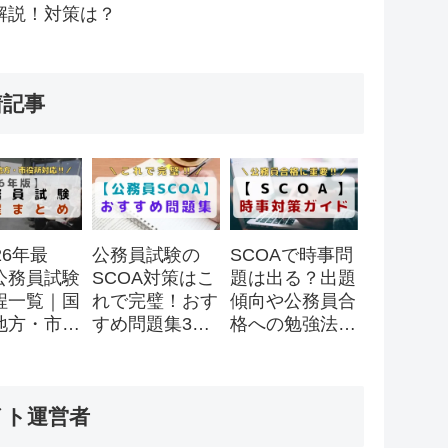
解説！対策は？
着記事
26年最
公務員試験の
SCOAで時事問
公務員試験
SCOA対策はこ
題は出る？出題
程一覧｜国
れで完璧！おす
傾向や公務員合
地方・市役
すめ問題集3
格への勉強法を
スケジュー
選！
徹底解説！
全まとめ
イト運営者