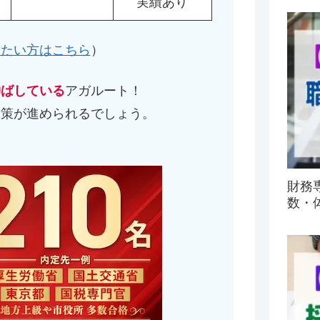
実績あり
したい方はこちら
）
伸ばしている
アガルート！
対策が進められるでしょう。
）
財務
数・