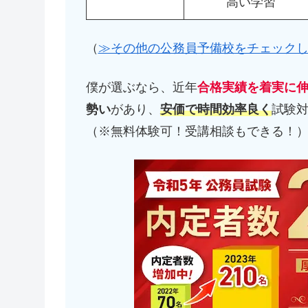
高い学習
（
≫その他の公務員予備校をチェック
僕が選ぶなら、近年
合格実績を着実に
勢い
があり、
安価で時間効率良く
試験
（※無料体験可！受講相談もできる！