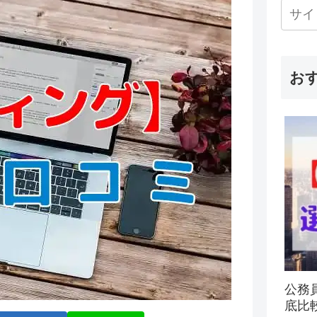
お
公務
底比