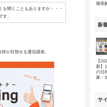
徹底
ミを聞くこともありますが・・・
です。
新
取得が目指せる通信講座。
【20
新】
の日
家・
所の
ル完
サ