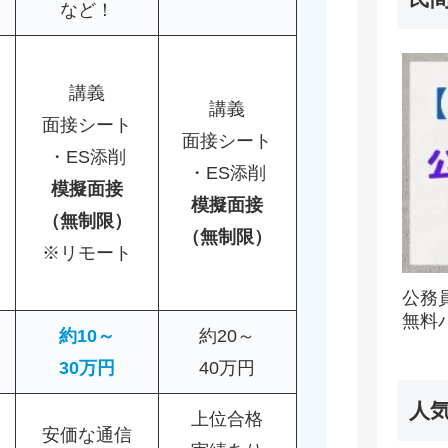
など！
講義
講義
面接シート
面接シート
・ES添削
・ES添削
模擬面接
模擬面接
（無制限）
（無制限）
※リモート
公務
無料
約10～
約20～
30万円
40万円
人
上位合格
安価な通信