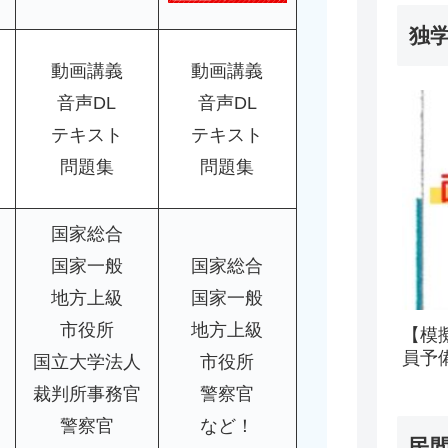
独
動画講義
動画講義
音声DL
音声DL
テキスト
テキスト
問題集
問題集
国家総合
国家一般
国家総合
地方上級
国家一般
市役所
地方上級
【模
員予
国立大学法人
市役所
裁判所事務官
警察官
警察官
など！
民