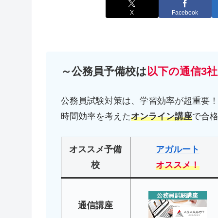
X
Facebook
～公務員予備校は
以下の通信3社
公務員試験対策は、学習効率が超重要
時間効率を考えた
オンライン講座
で合
オススメ予備
アガルート
校
オススメ！
通信講座