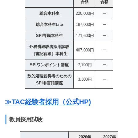
合格
合格
総合本科生
220,000円
ー
総合本科生Lite
187,000円
ー
SPI専願本科生
171,600円
ー
外務省経験者採用試験
407,000円
ー
（書記官級）本科生
SPIワンポイント講座
7,700円
ー
数的処理習得者のための
3,300円
ー
SPI非言語講座
≫TAC経験者採用（公式HP)
教員採用試験
2026年
2027年