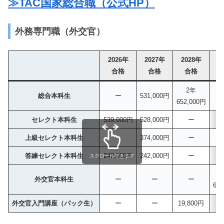
≫TAC国家総合職（公式HP）
外務専門職（外交官）
2026年
2027年
2028年
2
合格
合格
合格
2年
総合本科生
ー
531,000円
652,000円
セレクト本科生
539,000円
528,000円
ー
上級セレクト本科生
374,000円
ー
答練セレクト本科生
242,000円
242,000円
ー
スクロールできます
外交官本科生
ー
ー
ー
663
外交官入門講座（パック生）
ー
ー
19,800円