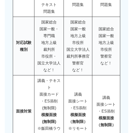
テキスト
問題集
問題集
問題集
国家総合
国家総合
国家一般・
国家一般
国家総合
専門職
地方上級
国家一般
対応試験
地方上級
市役所
地方上級
種別
裁判所
国立大学法人
市役所
市役所・
裁判所事務官
警察官
国立大学法人
警察官
など！
など！
など！
講義・テキス
ト
面接カード
講義
講義
・ES添削
面接シート
面接シート
(無制限)
・ES添削
面接対策
・ES添削
模擬面接
模擬面接
模擬面接
(無制限)
（無制限）
（無制限）
※飯田橋ラウ
※リモート