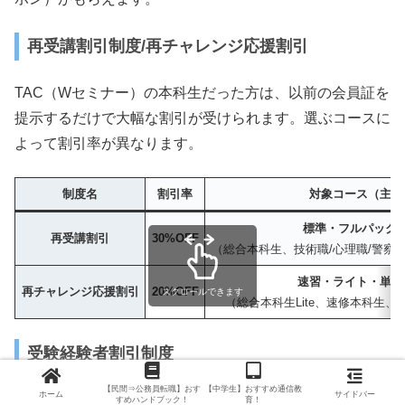
再受講割引制度/再チャレンジ応援割引
TAC（Wセミナー）の本科生だった方は、以前の会員証を
提示するだけで大幅な割引が受けられます。選ぶコースに
よって割引率が異なります。
制度名
割引率
対象コース（主な
標準・フルパック
再受講割引
30%OFF
（総合本科生、技術職/心理職/警察
速習・ライト・単願
再チャレンジ応援割引
20%OFF
スクロールできます
（総合本科生Lite、速修本科生、
受験経験者割引制度
【民間⇒公務員転職】おす
【中学生】おすすめ通信教
ホーム
サイドバー
TACは、「受験経験者割引制度」があります。
すめハンドブック！
育！