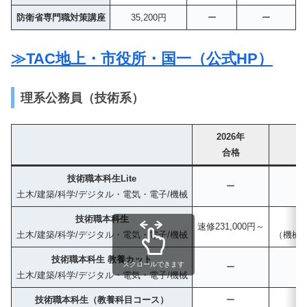
防衛省専門職対策講座
35,200円
ー
ー
≫TAC地上・市役所・国一（公式HP）
理系公務員（技術系）
2026年
合格
技術職本科生Lite
ー
土木/建築/科学/デジタル・電気・電子/機械
技術職本科生
2
速修231,000円～
土木/建築/科学/デジタル・電気・電子/機械
（機械の
技術職本科生 教養カット
スクロールできます
ー
土木/建築/科学/デジタル・電気・電子/機械
技術職本科生（教養科目コース）
ー