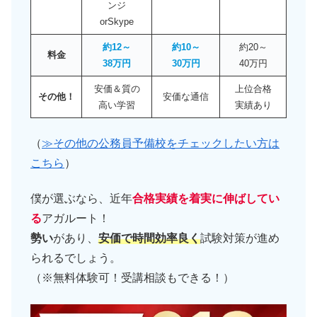
ンジ
orSkype
約12～
約10～
約20～
料金
38万円
30万円
40万円
安価＆質の
上位合格
その他！
安価な通信
高い学習
実績あり
（
≫その他の公務員予備校をチェックしたい方は
こちら
）
僕が選ぶなら、近年
合格実績を着実に伸ばしてい
る
アガルート！
勢い
があり、
安価で時間効率良く
試験対策が進め
られるでしょう。
（※無料体験可！受講相談もできる！）