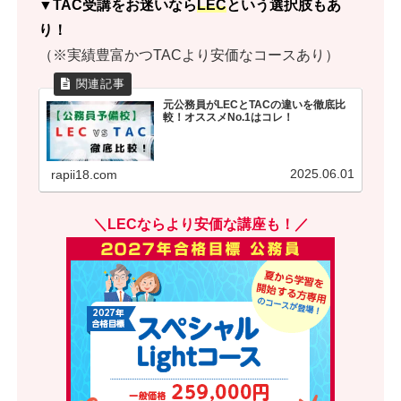
▼TAC受講をお迷いなら
LEC
という選択肢もあ
り！
（※実績豊富かつTACより安価なコースあり）
元公務員がLECとTACの違いを徹底比
較！オススメNo.1はコレ！
2025.06.01
rapii18.com
＼LECならより安価な講座も！／