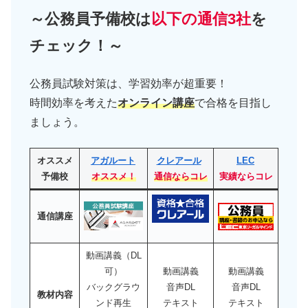
～公務員予備校は
以下の通信3社
を
チェック！～
公務員試験対策は、学習効率が超重要！
時間効率を考えた
オンライン講座
で合格を目指し
ましょう。
オススメ
アガルート
クレアール
LEC
予備校
オススメ！
通信ならコレ
実績ならコレ
通信講座
動画講義（DL
可）
動画講義
動画講義
バックグラウ
音声DL
音声DL
教材内容
ンド再生
テキスト
テキスト