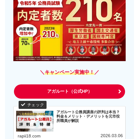
＼
キャンペーン実施中！
／
アガルート（公式HP）
アガルート公務員講座の評判は本当？
料金＆メリット・デメリットを元市役
所職員が解説
2026.03.06
rapii18.com