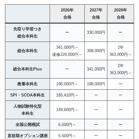
2026年
2027年
2028年
合格
合格
合格
先取り学習つき
ー
330,000円
ー
総合本科生
341,000円～
2年
総合本科生
308,000円
速修220,000円～
363,000円～
2年
総合本科生Plus
ー
341,000円
363,000円～
教養本科生
198,000円～
198,000円
ー
SPI・SCOA本科生
185,410円～
ー
ー
人物試験特化型
149,600円～
ー
ー
本科生
全国公開模試
6,600円～
ー
ー
直前期オプション講座
5,500円～
ー
ー