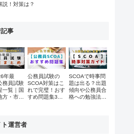
解説！対策は？
着記事
26年最
公務員試験の
SCOAで時事問
公務員試験
SCOA対策はこ
題は出る？出題
程一覧｜国
れで完璧！おす
傾向や公務員合
地方・市役
すめ問題集3
格への勉強法を
スケジュー
選！
徹底解説！
全まとめ
イト運営者