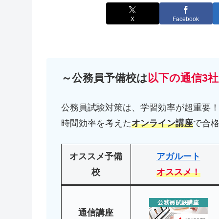
X
Facebook
～公務員予備校は
以下の通信3社
公務員試験対策は、学習効率が超重要
時間効率を考えた
オンライン講座
で合
オススメ予備
アガルート
校
オススメ！
通信講座