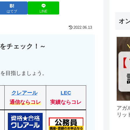
はてブ
LINE
オ
2022.06.13
をチェック！～
！
格を目指しましょう。
クレアール
LEC
通信ならコレ
実績ならコレ
アガ
リッ