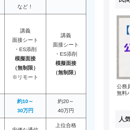
など！
講義
講義
面接シート
面接シート
・ES添削
・ES添削
模擬面接
模擬面接
（無制限）
（無制限）
※リモート
公務
無料
約10～
約20～
30万円
40万円
人
上位合格
安価な通信