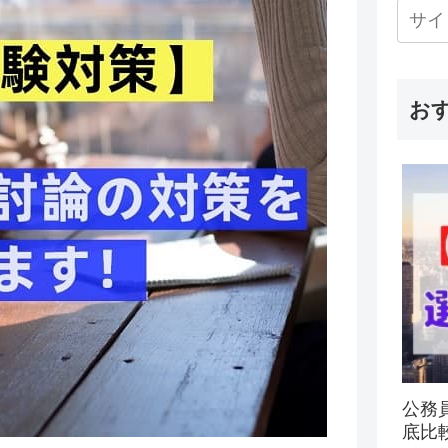
お
公務
底比