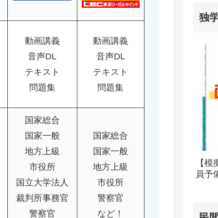
独
動画講義
動画講義
音声DL
音声DL
テキスト
テキスト
問題集
問題集
国家総合
国家一般
国家総合
地方上級
国家一般
【模
市役所
地方上級
員予
国立大学法人
市役所
裁判所事務官
警察官
警察官
など！
民