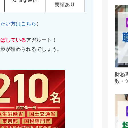
実績あり
したい方はこちら
）
伸ばしている
アガルート！
対策が進められるでしょう。
）
財務
数・