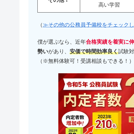
高い学習
（
≫その他の公務員予備校をチェック
僕が選ぶなら、近年
合格実績を着実に
勢い
があり、
安価で時間効率良く
試験
（※無料体験可！受講相談もできる！