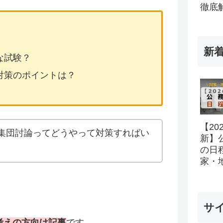
徹底
新
な試験？
対策のポイントは？
【20
集団討論ってどうやって対策すればい
新】
の日
家・
所の
ル完
サ
考えの方向け記事
です。