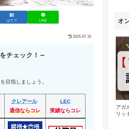
オ
はてブ
LINE
2025.07.15
をチェック！～
！
格を目指しましょう。
クレアール
LEC
アガ
通信ならコレ
実績ならコレ
リッ