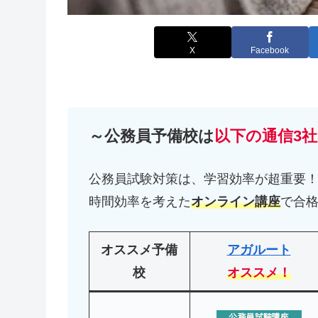
X
Facebook
～公務員予備校は
以下の通信3社
公務員試験対策は、学習効率が超重要
時間効率を考えた
オンライン講座
で合
オススメ予備
アガルート
校
オススメ！