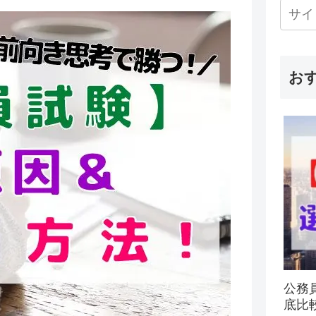
お
公務
底比