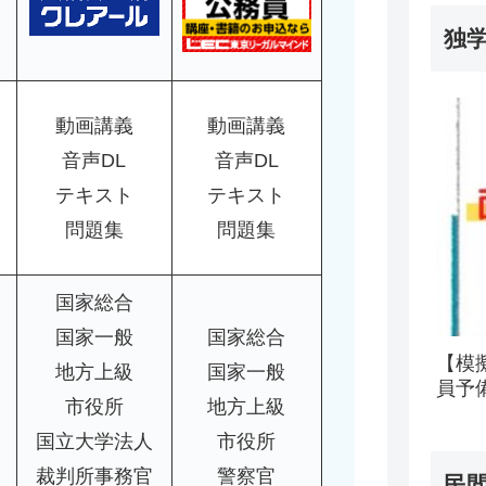
独
動画講義
動画講義
音声DL
音声DL
テキスト
テキスト
問題集
問題集
国家総合
国家一般
国家総合
【模
地方上級
国家一般
員予
市役所
地方上級
国立大学法人
市役所
裁判所事務官
警察官
民