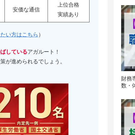
上位合格
安価な通信
実績あり
したい方はこちら
）
伸ばしている
アガルート！
対策が進められるでしょう。
）
財務
数・