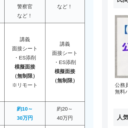
警察官
など！
など！
講義
講義
面接シート
面接シート
・ES添削
・ES添削
模擬面接
模擬面接
（無制限）
（無制限）
※リモート
公務
無料
約10～
約20～
人
30万円
40万円