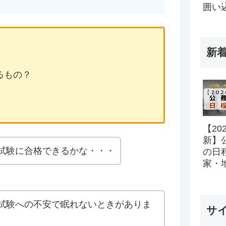
囲い
新
るもの？
【20
新】
試験に合格できるかな・・・
の日
家・
所の
ル完
試験への不安で眠れないときがありま
サ