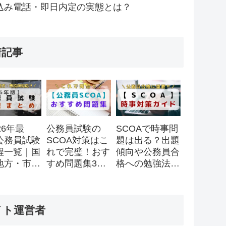
込み電話・即日内定の実態とは？
着記事
26年最
公務員試験の
SCOAで時事問
公務員試験
SCOA対策はこ
題は出る？出題
程一覧｜国
れで完璧！おす
傾向や公務員合
地方・市役
すめ問題集3
格への勉強法を
スケジュー
選！
徹底解説！
全まとめ
イト運営者