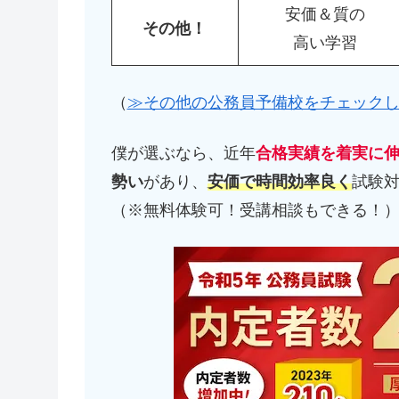
安価＆質の
その他！
高い学習
（
≫その他の公務員予備校をチェック
僕が選ぶなら、近年
合格実績を着実に
勢い
があり、
安価で時間効率良く
試験
（※無料体験可！受講相談もできる！