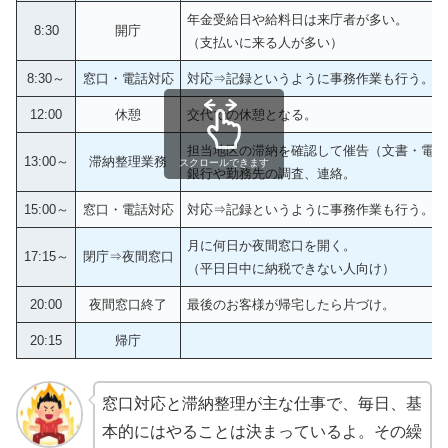
年金受給日や給料日は来庁者が多い。
8:30
開庁
（支払いに来る人が多い）
8:30～
窓口・電話対応
対応⇒記録というように事務作業も行う。
12:00
休憩
交代での休憩となる。
担当地区の滞納を確認して催告（文書・電話
13:00～
滞納整理業務
スクロールできます
銀行や勤務先の調査、連絡。
15:00～
窓口・電話対応
対応⇒記録というように事務作業も行う。
月に何日か夜間窓口を開く。
17:15～
閉庁⇒夜間窓口
（平日日中に納税できない人向け）
20:00
夜間窓口終了
最後のお客様が帰宅したら片づけ。
20:15
帰庁
窓口対応と滞納整理が主な仕事で、毎日、基
本的にはやることは決まっているよ。その繰