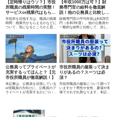
【定時帰りはウソ？】市役
【年収1000万は可？】財
所職員の残業時間の実態！
務専門官の給料を徹底解
サービスor残業代はもらえ
説！他の公務員と比較しま
るの？
した！
市役所を目指す方は、職員の残業
財務専門官の平均年収は約628万
時間・残業代がもらえるかなどに
円（令和3年度）。他の公務員や
ついて、気になるところかと思い
一般的な給料と比較して、決して
ます。本記事では、元職員の経験
悪くないでしょう！本記事では、
をもとに、市役所の時間外勤務に
財務専門官の給料を徹底解説し、
公務員のリアル
公務員のリアル
ついて徹底解説！入庁前にチェッ
「年収1000万円は可能か？」に
クしておきましょう！
ついても紹介していきます。公務
員を目指す方はぜひご参考に！
公務員ってプライベートが
市役所職員の服装って決ま
充実するってほんと？【元
りがあるの？スーツは必
市役所職員が徹底解説！】
須？
本記事は、公務員を目指している
市役所職員の服装について調べて
or現職員の方向けに、公務員のプ
いますか？男性や女性、夏場や冬
ライベートが充実するかについて
場でそれぞれ異なります。本記事
解説しています。僕自身、民間企
では、実際に市役所に勤めた経験
業と市役所の経験がありますの
から、市役所職員の服装について
で、より客観的に詳しく解説でき
紹介しています。傾向をつかん
るかと思います。ぜひご参考にい
で、自分に合ったスタイルを確立
ただくとよいかと思います。
していきましょう！