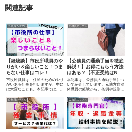
関連記事
公務員のリアル
公務員のリアル
【経験談】市役所職員のや
【公務員の通勤手当を徹底
りがい＆楽しいこと！つま
解説！】お得にもらう方法
らない仕事はコレ！
はある？【不正受給はNG
です！】
市役所職員は、住民のためのやり
本記事は、公務員の通勤手当につ
がいある仕事を担いますが、中に
いて紹介しています。元地方自治
は大変なことも。本記事では、市
体職員の経験から、条例や規則等
役所のやりがいや楽しいこと＆つ
を用いて、公務員の通勤手当に関
まらない仕事を紹介します。良い
わるルールを詳しく解説していま
公務員のリアル
公務員のリアル
面も悪い面も把握して、職員を目
す。不正受給はNGですが、お得
指しましょう！
にもらう方法についても紹介して
いますのでぜひご参考にくださ
い！