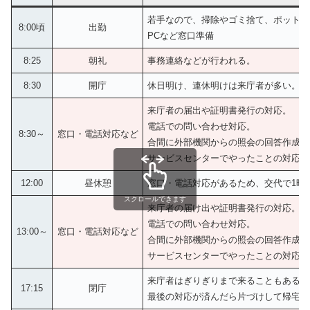
若手なので、掃除やゴミ捨て、ポットの
8:00頃
出勤
PCなど窓口準備
8:25
朝礼
事務連絡などが行われる。
8:30
開庁
休日明け、連休明けは来庁者が多い。
来庁者の届出や証明書発行の対応。
電話での問い合わせ対応。
8:30～
窓口・電話対応など
合間に外部機関からの照会の回答作成。
サービスセンターでやったことの対応。
12:00
昼休憩
窓口・電話対応があるため、交代で1時
スクロールできます
来庁者の届け出や証明書発行の対応。
電話での問い合わせ対応。
13:00～
窓口・電話対応など
合間に外部機関からの照会の回答作成。
サービスセンターでやったことの対応。
来庁者はぎりぎりまで来ることもある。
17:15
閉庁
最後の対応が済んだら片づけして帰宅の