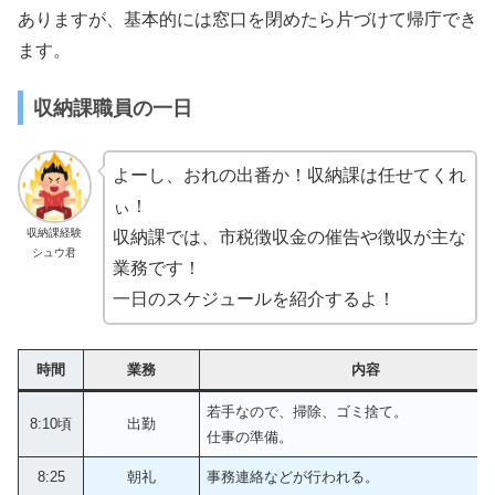
ありますが、基本的には窓口を閉めたら片づけて帰庁でき
ます。
収納課職員の一日
よーし、おれの出番か！収納課は任せてくれ
ぃ！
収納課経験
収納課では、市税徴収金の催告や徴収が主な
シュウ君
業務です！
一日のスケジュールを紹介するよ！
時間
業務
内容
若手なので、掃除、ゴミ捨て。
8:10頃
出勤
仕事の準備。
8:25
朝礼
事務連絡などが行われる。