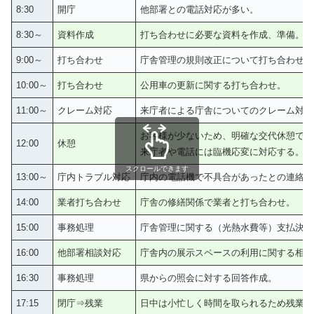
8:30
開庁
他部署との電話対応が多い。
8:30～
資料作成
打ち合わせに必要な資料を作成、準備。
9:00～
打ち合わせ
庁舎管理の規則改正について打ち合わせ。
10:00～
打ち合わせ
公用車の更新に関する打ち合わせ。
11:00～
クレーム対応
来庁者による庁舎についてのクレーム対応
お客様が少ないため、明確な交代休憩では
12:00
休憩
来庁者や電話には臨機応変に対応する。
スクロールできます
13:00～
庁内トラブル対応
庁内の電話機で不具合があったとの連絡が
14:00
業者打ち合わせ
庁舎の修繕関係で業者と打ち合わせ。
15:00
事務処理
庁舎管理に関する（光熱水費等）支払決裁
16:00
他部署相談対応
庁舎内の展示スペースの利用に関する相談
16:30
事務処理
県からの照会に対する回答作成。
17:15
閉庁⇒残業
日中は小忙しく時間を取られるため残業で