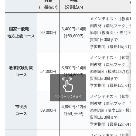
料金
料金
学
(一括払い)
(分割払い)
メインテキスト（教養10
副教材（暗記ブック、予
国家一般職・
6,400円×14回
89,000円
添削（教養3回・専門9回
地方上級コース
計89,600円
質問1日3問まで
学習期間（最長16か月）
メインテキスト（知能・
副教材（暗記ブック、予
教養試験対策
3,900円×14回
54,000円
添削6回（模試1回含む）
コース
計54,600円
質問1日3問まで
学習期間（最長12か月）
メインテキスト（知能・
スクロールできます
副教材（暗記ブック、予
市役所
4,980円×12回
59,000円
添削7回（論文1回・模試
コース
計59,760円
質問1日3問まで
学習期間（最長12か月）
メインテキスト（知能・