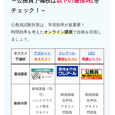
～公務員予備校は
以下の通信3社
を
チェック！～
公務員試験対策は、学習効率が超重要！
時間効率を考えた
オンライン講座
で合格を目指し
ましょう。
オススメ
アガルート
クレアール
LEC
予備校
オススメ！
通信ならコレ
実績ならコレ
通信講座
動画講義（DL
可）
動画講義
動画講義
バックグラウ
音声DL
音声DL
教材内容
ンド再生
テキスト
テキスト
テキスト
問題集
問題集