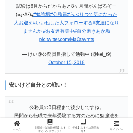
試験は6月からだからあと8ヶ月間がんばるぞー
(๑و•̀Δ•́)و
#勉強垢
#公務員
#らぶりつで気になった
人お迎え
#いいねした人フォローする
#友達になり
ませんか
#お友達募集中
#自分磨きあか垢
pic.twitter.com/MaOtavrnts
— けい@公務員目指して勉強中 (@kei_t9)
October 15, 2018
安いけど自分との戦い！
公務員のB日程まで後少しですね。
民間から転職で来年受験する方のために勉強法を
お伝えすると、
【民間⇒公務員転職】おす
【中学生】おすすめ通信教
ホーム
サイドバー
専門学校が一番良いかと
すめハンドブック！
育！