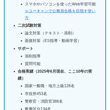
スマホやパソコンを使ったWeb学習可能
≫ユーキャンで公務員合格を目指す使い
方
二次試験対策
論文対策（テキスト・添削）
面接対策（ES指導・動画学習）
サポート
添削指導
質問可能
合格実績（2025年6月現在、ここ10年の実
績）
国家一般職・地方上級126名
市役所453名
警察官・消防官386名
教養区分134名