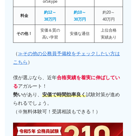
orSkype
約12～
約10～
約20～
料金
38万円
30万円
40万円
安価＆質の
上位合格
その他！
安価な通信
高い学習
実績あり
（
≫その他の公務員予備校をチェックしたい方は
こちら
）
僕が選ぶなら、近年
合格実績を着実に伸ばしてい
る
アガルート！
勢い
があり、
安価で時間効率良く
試験対策が進め
られるでしょう。
（※無料体験可！受講相談もできる！）