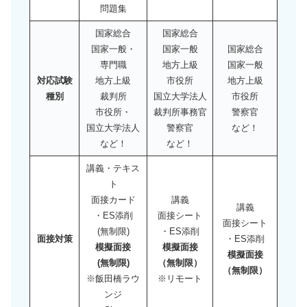
問題集
国家総合
国家総合
国家一般・
国家一般
国家総合
専門職
地方上級
国家一般
対応試験
地方上級
市役所
地方上級
種別
裁判所
国立大学法人
市役所
市役所・
裁判所事務官
警察官
国立大学法人
警察官
など！
など！
など！
講義・テキス
ト
面接カード
講義
講義
・ES添削
面接シート
面接シート
(無制限)
・ES添削
面接対策
・ES添削
模擬面接
模擬面接
模擬面接
(無制限)
（無制限）
（無制限）
※飯田橋ラウ
※リモート
ンジ