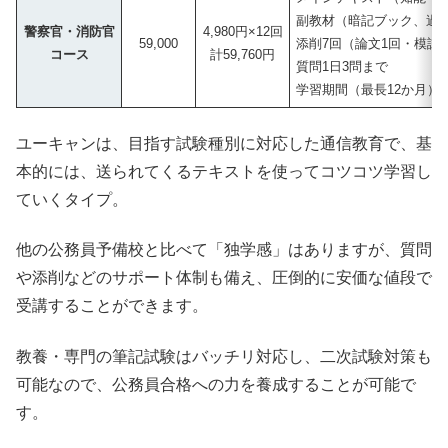
副教材（暗記ブック、過
警察官・消防官
4,980円×12回
59,000
添削7回（論文1回・模試
コース
計59,760円
質問1日3問まで
学習期間（最長12か月）
ユーキャンは、目指す試験種別に対応した通信教育で、基
本的には、送られてくるテキストを使ってコツコツ学習し
ていくタイプ。
他の公務員予備校と比べて「独学感」はありますが、質問
や添削などのサポート体制も備え、圧倒的に安価な値段で
受講することができます。
教養・専門の筆記試験はバッチリ対応し、二次試験対策も
可能なので、公務員合格への力を養成することが可能で
す。