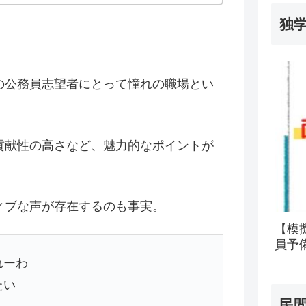
独
の公務員志望者にとって憧れの職場とい
貢献性の高さなど、魅力的なポイントが
ィブな声が存在するのも事実。
【模
員予
れーわ
たい
民