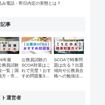
込み電話・即日内定の実態とは？
着記事
26年最
公務員試験の
SCOAで時事問
公務員試験
SCOA対策はこ
題は出る？出題
程一覧｜国
れで完璧！おす
傾向や公務員合
地方・市役
すめ問題集3
格への勉強法を
スケジュー
選！
徹底解説！
全まとめ
イト運営者