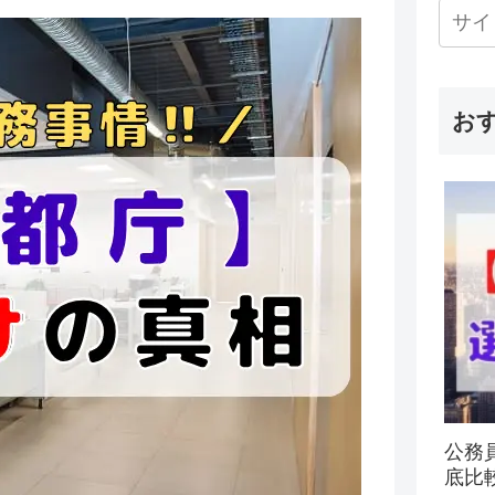
お
公務
底比