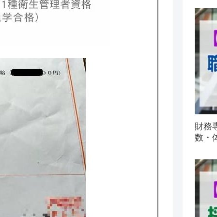
財務
数・