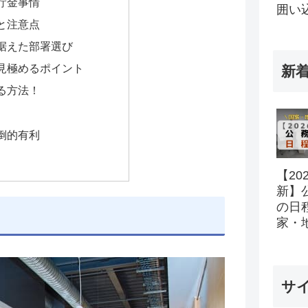
貯金事情
囲い
と注意点
据えた部署選び
見極めるポイント
新
る方法！
倒的有利
【20
新】
の日
家・
所の
ル完
サ