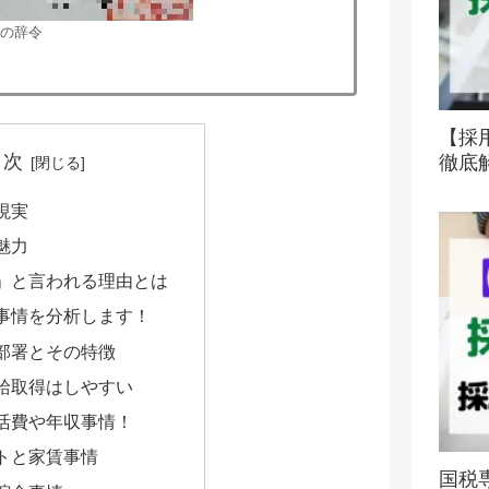
の辞令
【採
目次
徹底
現実
魅力
」と言われる理由とは
事情を分析します！
部署とその特徴
給取得はしやすい
活費や年収事情！
トと家賃事情
国税