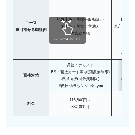
地方上級・国家一般職ほか
国税専
コース
市役所・国立大学法人
東京都Ⅰ類
※目指せる職種例
国家総合職
地方上
スクロールできます
技
心
など豊
講義・テキスト
ES・面接カード添削(回数無制限)
ES
面接対策
模擬面接(回数無制限)
模擬面
※飯田橋ラウンジorSkype
118,800円～
1
料金
382,800円