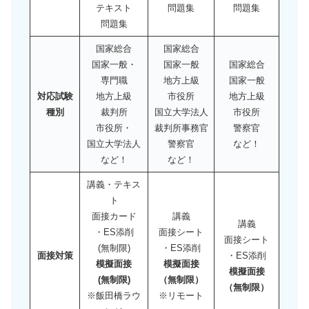
テキスト
問題集
問題集
問題集
国家総合
国家総合
国家一般・
国家一般
国家総合
専門職
地方上級
国家一般
対応試験
地方上級
市役所
地方上級
種別
裁判所
国立大学法人
市役所
市役所・
裁判所事務官
警察官
国立大学法人
警察官
など！
など！
など！
講義・テキス
ト
面接カード
講義
講義
・ES添削
面接シート
面接シート
(無制限)
・ES添削
面接対策
・ES添削
模擬面接
模擬面接
模擬面接
(無制限)
（無制限）
（無制限）
※飯田橋ラウ
※リモート