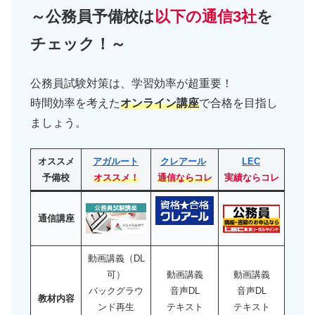
～公務員予備校は
以下の通信3社
を
チェック！～
公務員試験対策は、学習効率が超重要！
時間効率を考えた
オンライン講座
で合格を目指し
ましょう。
オススメ
アガルート
クレアール
LEC
予備校
オススメ！
通信ならコレ
実績ならコレ
通信講座
動画講義（DL
可）
動画講義
動画講義
バックグラウ
音声DL
音声DL
教材内容
ンド再生
テキスト
テキスト