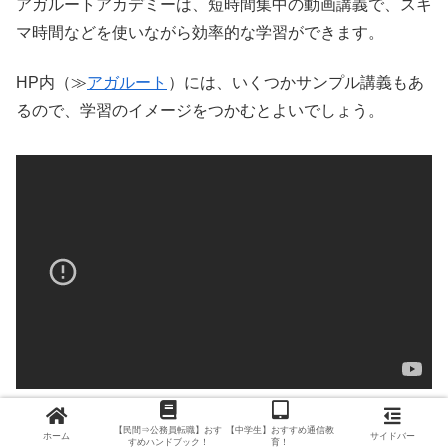
アガルートアカデミーは、短時間集中の動画講義で、スキ
マ時間などを使いながら効率的な学習ができます。
HP内（≫
アガルート
）には、いくつかサンプル講義もあ
るので、学習のイメージをつかむとよいでしょう。
また、定期カウンセリング（有料オプション）などのサポ
【民間⇒公務員転職】おす
【中学生】おすすめ通信教
ホーム
サイドバー
すめハンドブック！
育！