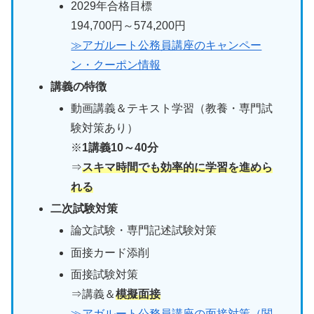
2029年合格目標
194,700円～574,200円
≫アガルート公務員講座のキャンペー
ン・クーポン情報
講義の特徴
動画講義＆テキスト学習（教養・専門試
験対策あり）
※
1講義10～40分
⇒
スキマ時間でも効率的に学習を進めら
れる
二次試験対策
論文試験・専門記述試験対策
面接カード添削
面接試験対策
⇒講義＆
模擬面接
≫アガルート公務員講座の面接対策（関