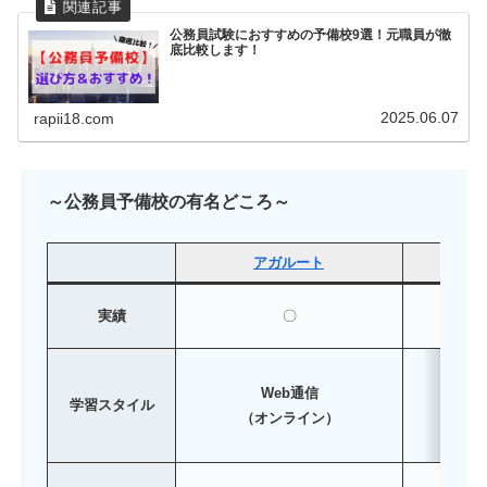
公務員試験におすすめの予備校9選！元職員が徹
底比較します！
2025.06.07
rapii18.com
～公務員予備校の有名どころ～
アガルート
クレア
実績
〇
Web通信
学習スタイル
（オンライン）
（
行政系