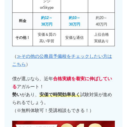
ンジ
orSkype
約12～
約10～
約20～
料金
38万円
30万円
40万円
安価＆質の
上位合格
その他！
安価な通信
高い学習
実績あり
（
≫その他の公務員予備校をチェックしたい方は
こちら
）
僕が選ぶなら、近年
合格実績を着実に伸ばしてい
る
アガルート！
勢い
があり、
安価で時間効率良く
試験対策が進め
られるでしょう。
（※無料体験可！受講相談もできる！）