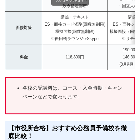
スクロールできます
政令指定都市
・国立大学
講義・テキスト
講義
ES・面接カード添削(回数無制限)
ES・面接シー
面接対策
模擬面接(回数無制限)
模擬面接（回数
※飯田橋ラウンジorSkype
※リモー
190,000
料金
118,800円
146,300
(8月割引価
各校の受講料は、コース・入会時期・キャン
ペーンなどで変わります。
【市役所合格】おすすめ公務員予備校を徹
底比較！