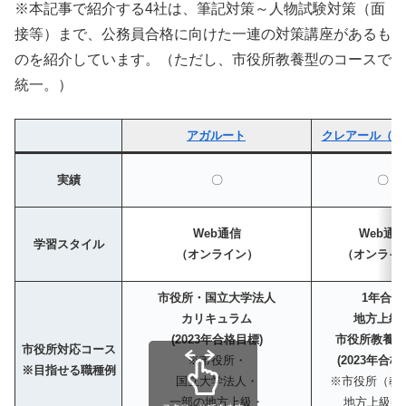
※本記事で紹介する4社は、筆記対策～人物試験対策（面
接等）まで、公務員合格に向けた一連の対策講座があるも
のを紹介しています。（ただし、市役所教養型のコースで
統一。）
アガルート
クレアール（公
実績
〇
〇
Web通信
Web通
学習スタイル
（オンライン）
（オンライ
市役所・国立大学法人
1年合格
カリキュラム
地方上級
(2023年合格目標)
市役所教養コ
市役所対応コース
※市役所・
(2023年合格
※目指せる職種例
国立大学法人・
※市役所（教
一部の地方上級・
地方上級(教