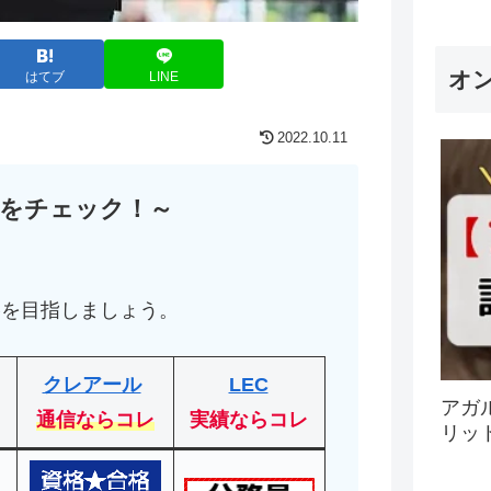
オ
はてブ
LINE
2022.10.11
をチェック！～
！
格を目指しましょう。
クレアール
LEC
アガ
通信ならコレ
実績ならコレ
リッ