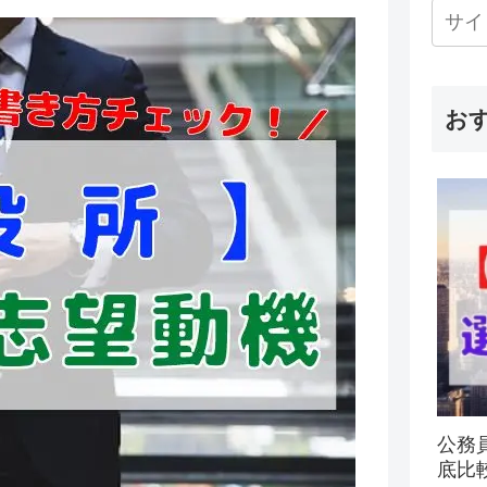
お
公務
底比