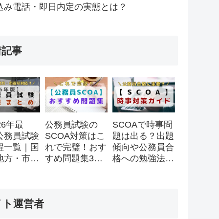
込み電話・即日内定の実態とは？
着記事
26年最
公務員試験の
SCOAで時事問
公務員試験
SCOA対策はこ
題は出る？出題
程一覧｜国
れで完璧！おす
傾向や公務員合
地方・市役
すめ問題集3
格への勉強法を
スケジュー
選！
徹底解説！
全まとめ
イト運営者