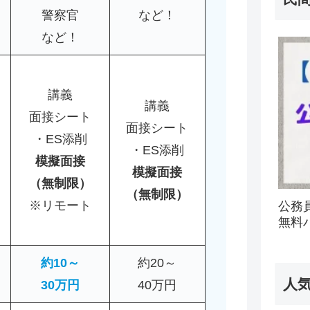
警察官
など！
など！
講義
講義
面接シート
面接シート
・ES添削
・ES添削
模擬面接
模擬面接
（無制限）
（無制限）
※リモート
公務
無料
約10～
約20～
人
30万円
40万円