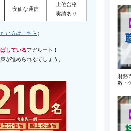
上位合格
安価な通信
実績あり
したい方はこちら
）
伸ばしている
アガルート！
対策が進められるでしょう。
）
財務
数・