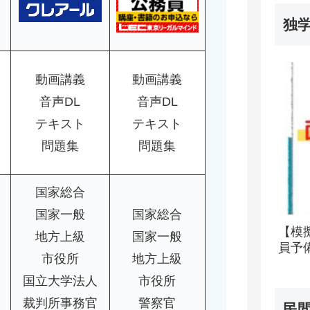
独
動画講義
動画講義
音声DL
音声DL
テキスト
テキスト
問題集
問題集
国家総合
国家一般
国家総合
【模
地方上級
国家一般
員予
市役所
地方上級
国立大学法人
市役所
裁判所事務官
警察官
民