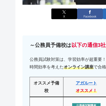
X
Facebook
～公務員予備校は
以下の通信3社
公務員試験対策は、学習効率が超重要
時間効率を考えた
オンライン講座
で合
オススメ予備
アガルート
校
オススメ！