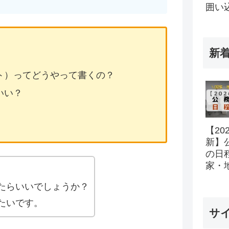
囲い
新
ト）ってどうやって書くの？
いい？
【20
新】
の日
家・
所の
たらいいでしょうか？
ル完
たいです。
サ