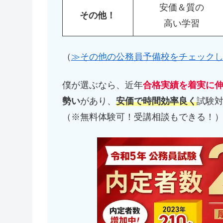
安価＆質の
その他！
高い学習
（
≫その他の公務員予備校をチェック
僕が選ぶなら、近年
合格実績を着実に
勢い
があり、
安価で時間効率良く
試験
（※無料体験可！受講相談もできる！